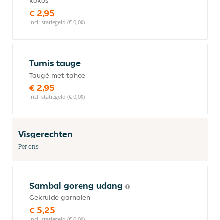
kokos
€ 2,95
incl. statiegeld (€ 0,00)
Tumis tauge
Taugé met tahoe
€ 2,95
incl. statiegeld (€ 0,00)
Visgerechten
Per ons
Sambal goreng udang
Gekruide garnalen
€ 5,25
incl. statiegeld (€ 0,00)