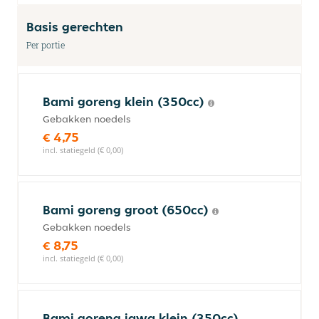
Basis gerechten
Per portie
Bami goreng klein (350cc)
Gebakken noedels
€ 4,75
incl. statiegeld (€ 0,00)
Bami goreng groot (650cc)
Gebakken noedels
€ 8,75
incl. statiegeld (€ 0,00)
Bami goreng jawa klein (350cc)