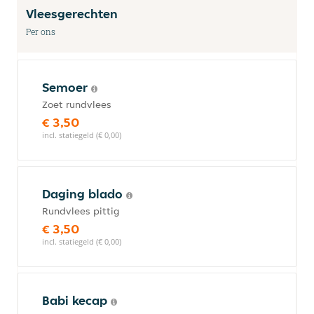
Vleesgerechten
Per ons
Semoer
Zoet rundvlees
€ 3,50
incl. statiegeld (€ 0,00)
Daging blado
Rundvlees pittig
€ 3,50
incl. statiegeld (€ 0,00)
Babi kecap