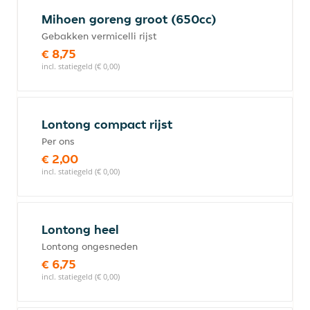
Mihoen goreng groot (650cc)
Gebakken vermicelli rijst
€ 8,75
incl. statiegeld (€ 0,00)
Lontong compact rijst
Per ons
€ 2,00
incl. statiegeld (€ 0,00)
Lontong heel
Lontong ongesneden
€ 6,75
incl. statiegeld (€ 0,00)