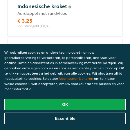
Indonesische kroket
Aardappel met rundvlees
€ 3,25
incl. statiegeld (€ 0,00)
Pastei kip
Wij gebruiken cookies en andere technologieën om uw
Kip in kruiden
gebruikerservaring te verbeteren, te personaliseren, analyses voor
optimalisatie en advertenties in samenwerking met derde partijen. Wij
€ 3,50
gebruiken onze eigen cookies en cookies van derde partijen. Door op OK
incl. statiegeld (€ 0,00)
te klikken accepteert u het gebruik van alle cookies. Wij plaatsen altijd
noodzakelijke cookies. Selecteer
Voorkeuren beheren
om te kiezen
welke cookies u wilt accepteren, om uw voorkeur aan te passen en voor
meer informatie.
Hele pandan spekkoek rond
€ 22,50
OK
incl. statiegeld (€ 0,00)
Online Eten Bestellen
Essentiële