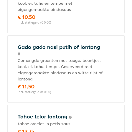
kool, ei, tahu en tempe met
eigengemaakte pindasaus
€ 10,50
incl. statiegeld (€ 0,00)
Gado gado nasi putih of lontong
Gemengde groenten met taugé, boontjes,
kool, ei, tahu, tempe. Geserveerd met
eigengemaakte pindasaus en witte rijst of
lontong
€ 11,50
incl. statiegeld (€ 0,00)
Tahoe telor lontong
tahoe omelet in petis saus
€ 12,75