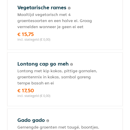
Vegetarische rames
Maaltijd vegetarisch met 4
groentesoorten en een halve ei. Graag
vermelden wanneer je geen ei eet
€ 15,75
incl. statiegeld (€ 0,00)
Lontong cap go meh
Lontong met kip kokos, pittige garnalen,
groentenmix in kokos, sambal goreng
tempe basah en ei
€ 17,50
incl. statiegeld (€ 0,00)
Gado gado
Gemengde groenten met taugé, boontjes,