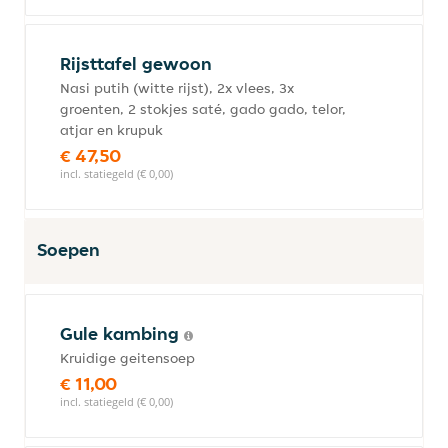
Rijsttafel gewoon
Nasi putih (witte rijst), 2x vlees, 3x
groenten, 2 stokjes saté, gado gado, telor,
atjar en krupuk
€ 47,50
incl. statiegeld (€ 0,00)
Soepen
Gule kambing
Kruidige geitensoep
€ 11,00
incl. statiegeld (€ 0,00)